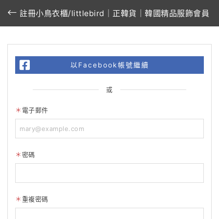
註冊小鳥衣櫃/littlebird｜正韓貨｜韓國精品服飾會員
以Facebook帳號繼續
或
電子郵件
密碼
重複密碼