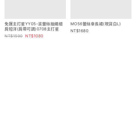
免運主打星YY05-滾蕾絲抽繩細
MO56蕾絲傘長裙(現貨白L)
肩短洋(肩帶可調)0708主打星
1680
1590
1080
CA07兩穿綁腰衣
CA17斜釦設計下鬆緊衣