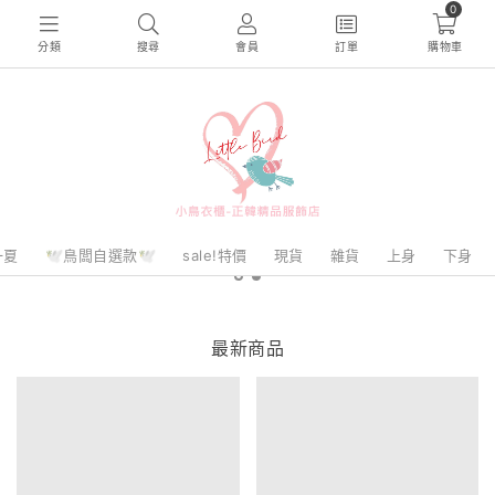
0
分類
搜尋
會員
訂單
購物車
一夏
🕊️鳥闆自選款🕊️
sale!特價
現貨
雜貨
上身
下身
最新商品