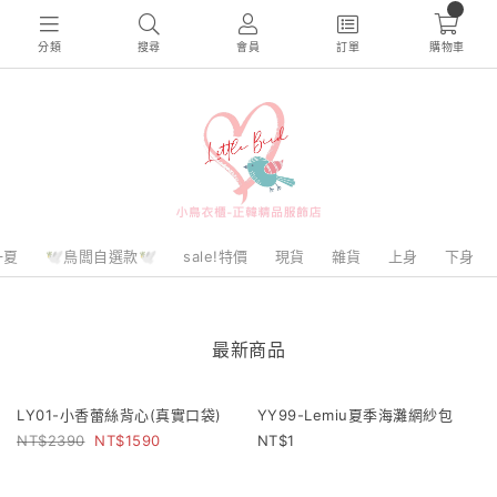
0
分類
搜尋
會員
訂單
購物車
一夏
🕊️鳥闆自選款🕊️
sale!特價
現貨
雜貨
上身
下身
最新商品