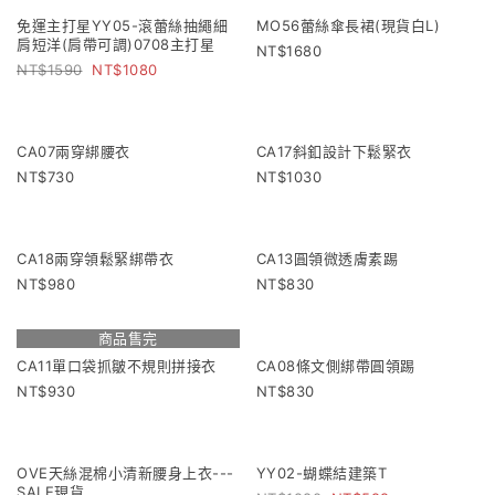
LY01-小香蕾絲背心(真實口袋)
YY99-Lemiu夏季海灘網紗包
2390
1590
1